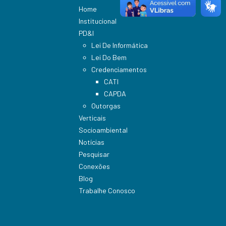
Home
Institucional
PD&I
Lei De Informática
Lei Do Bem
Credenciamentos
CATI
CAPDA
Outorgas
Verticais
Socioambiental
Notícias
Pesquisar
Conexões
Blog
Trabalhe Conosco