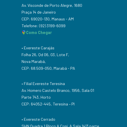
Av. Visconde de Porto Alegre, 1680
Praça 14 de Janeiro
CEP: 69020-130, Manaus - AM
Telefone: (92) 3199-6099
Como Chegar
• Evereste Carajás
Folha 26, Qd 06, 03, Lote F,
Nova Marabá,
CEP: 68.509-050, Marabá - PA
• Filial Evereste Teresina
Av. Homero Castelo Branco, 1956, Sala 01
Parte 743, Horto
CEP: 64052-445, Teresina – PI
• Evereste Cerrado
SHN Quadra 1 Bloco A Conj. A Sala 1413 parte