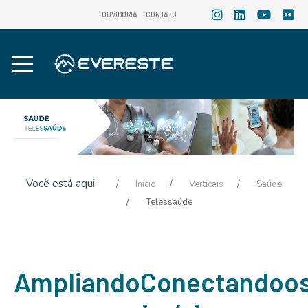
OUVIDORIA
CONTATO
Você está aqui:
Início
Verticais
Saúde
Telessaúde
Ampliando
Conectando
o