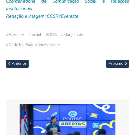
Coordenadoria de Comunicação Social e Relações
Institucionais
Redação e imagem: CCSRI/Evereste
#Evereste
#social
#ODS
#MarçoLilás
#OndeTemSaúdeTemEvereste
Anterior
Próximo