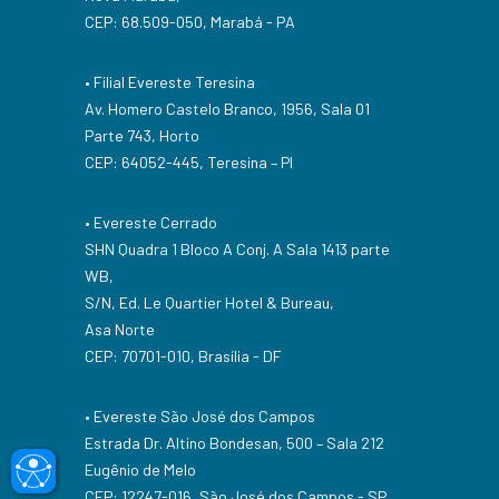
CEP: 68.509-050, Marabá - PA
• Filial Evereste Teresina
Av. Homero Castelo Branco, 1956, Sala 01
Parte 743, Horto
CEP: 64052-445, Teresina – PI
• Evereste Cerrado
SHN Quadra 1 Bloco A Conj. A Sala 1413 parte
WB,
S/N, Ed. Le Quartier Hotel & Bureau,
Asa Norte
CEP: 70701-010, Brasília - DF
• Evereste São José dos Campos
Estrada Dr. Altino Bondesan, 500 – Sala 212
accessible
Eugênio de Melo
CEP: 12247-016, São José dos Campos - SP