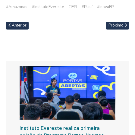
#Amazonas
#InstitutoEvereste
#IFPI
#Piauí
#InovaFPI
Anterior
Próximo
Instituto Evereste realiza primeira
edição do Programa Portas Abertas